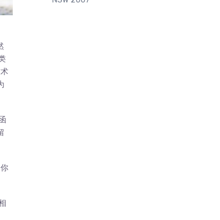
然
类
技术
为
请函
留
如你
相