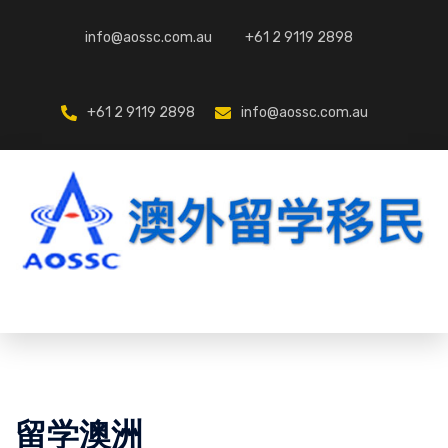
Skip
to
info@aossc.com.au
+61 2 9119 2898
content
+61 2 9119 2898
info@aossc.com.au
留学澳洲