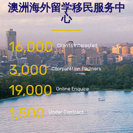
澳洲海外留学移民服务中
心
16,000
Clients Interested
3,000
Coorparation Partners
19,000
Online Enquire
1,500
Under Contract